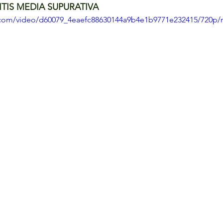
ITIS MEDIA SUPURATIVA
ic.com/video/d60079_4eaefc88630144a9b4e1b9771e232415/720p/