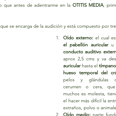
lo que antes de adentrarme en la 
OTITIS MEDIA
, prim
 que se encarga de la audición y está compuesto por tre
Oído externo:
el pabellón auricular
 u
conducto auditivo extern
aprox 2,5 cms y va de
auricular
 hasta el 
tímpano
hueso temporal del cr
pelos y glándulas q
cerumen o cera, que
muchos es molesta, tien
el hacer más difícil la en
extraños, polvo o animale
Oído medio:
 parte fund