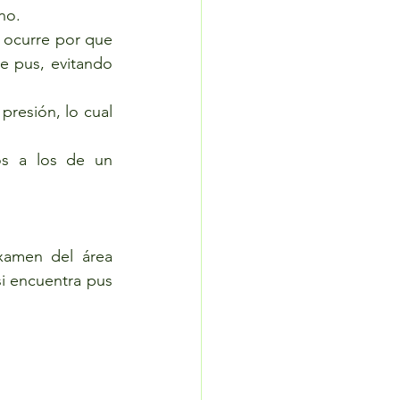
no.
ocurre por que 
e pus, evitando 
presión, lo cual 
s a los de un 
xamen del área 
i encuentra pus 