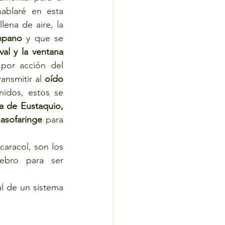
ablaré en esta 
lena de aire, la 
mpano
 y que se 
al y la ventana 
por acción del 
nsmitir al 
oído 
idos, estos se 
la trompa de Eustaquio, 
asofaringe
 para 
caracol, son los 
ebro para ser 
 de un sistema 