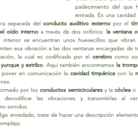
padecimiento del que h
entrada. Es una cavidad l
tra separada del 
conducto auditivo externo
 por el 
tí
 
el oído interno
 a través de dos orificios: 
la ventana ov
 interior se encuentran unos huesecillos que vibran 
miten esa vibración a las dos ventanas encargadas de tra
ración, la cual es codificada por el 
cerebro
 como son
, yunque y estribo
. Aquí también encontramos 
s poner en comunicación la 
cavidad timpánica
 con la 
n
ones. 
formado por los 
conductos semicirculares
 y la 
cóclea 
o 
decodificar las vibraciones y transmitirlas al cer
mo sonidos. 
go enredado, trate de hacer una descripción elemental
omplejo.