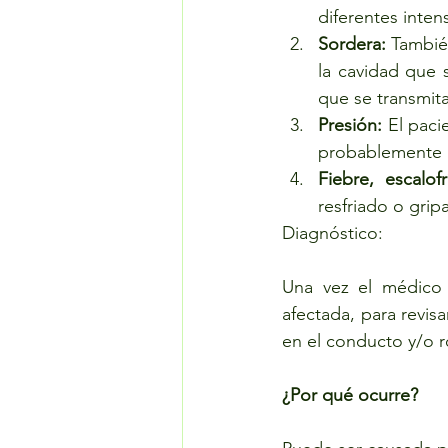
diferentes inte
Sordera: 
Tambié
la cavidad que 
que se transmita
Presión:
 El paci
probablemente p
Fiebre, escalof
resfriado o gripa
Diagnóstico:
Una vez el médico 
afectada, para revis
en el conducto y/o r
¿Por qué ocurre?