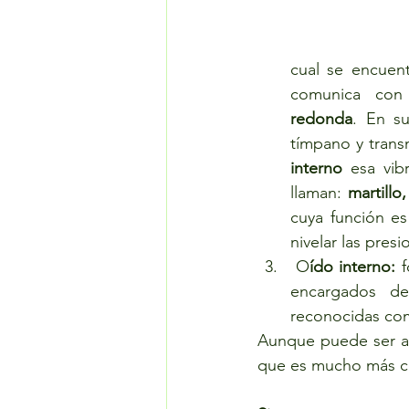
cual se encuen
comunica  con
redonda
. En su
tímpano y trans
interno
 esa vib
llaman: 
martillo
cuya función e
nivelar las presi
 O
ído interno:
 
encargados de 
reconocidas co
Aunque puede ser al
que es mucho más c