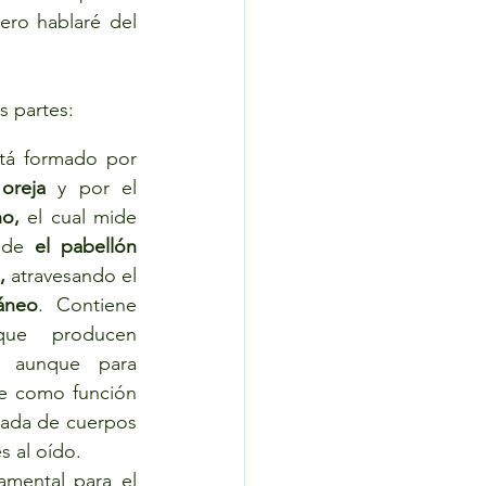
ero hablaré del 
s partes: 
 el cual está formado por 
 
oreja
 y por el 
o, 
el cual mide 
sde 
el pabellón 
,
 atravesando el 
áneo
. Contiene 
ue producen 
 aunque para 
e como función 
trada de cuerpos 
s al oído. 
amental para el 