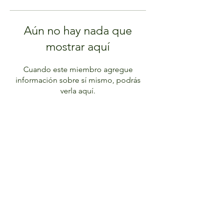
Aún no hay nada que
mostrar aquí
Cuando este miembro agregue
información sobre sí mismo, podrás
verla aquí.
Dr.Hans Naihans
hnaihaus@gmail.com
(571) 6215302
Calle 94 no 15 - 32 Consultorio 504,
110221 Bogotá, Colombia