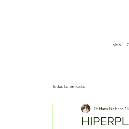
Inicio
C
Todas las entradas
Dr.Hans Naihans
14
HIPERPL