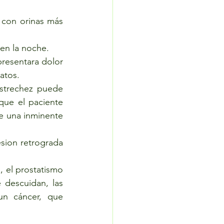
 con orinas más 
en la noche. 
resentara dolor 
atos.
estrechez puede 
que el paciente 
e una inminente 
ion retrograda 
el prostatismo 
 descuidan, las 
n cáncer, que 