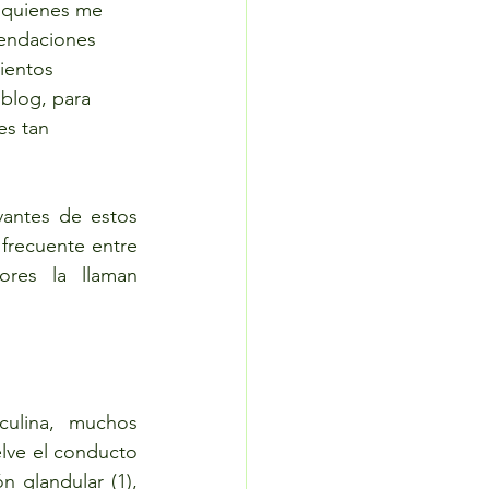
, quienes me 
endaciones 
ientos 
blog, para 
s tan 
antes de estos 
recuente entre 
 o como algunos autores la llaman 
ulina, muchos 
ve el conducto 
n glandular (1), 