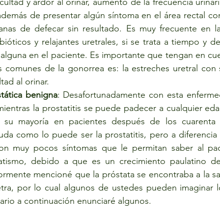
icultad y ardor al orinar, aumento de la frecuencia urinaria
 además de presentar algún síntoma en el área rectal co
nas de defecar sin resultado. Es muy frecuente en la
ióticos y relajantes uretrales, si se trata a tiempo y de
 alguna en el paciente. Es importante que tengan en cu
s comunes de la gonorrea es: la estreches uretral con 
tad al orinar.
stática benigna
: Desafortunadamente con esta enfermeda
 mientras la prostatitis se puede padecer a cualquier edad
 su mayoría en pacientes después de los cuarenta
da como lo puede ser la prostatitis, pero a diferencia de
 con muy pocos síntomas que le permitan saber al pac
tatismo, debido a que es un crecimiento paulatino de
ormente mencioné que la próstata se encontraba a la sali
tra, por lo cual algunos de ustedes pueden imaginar l
ario a continuación enunciaré algunos.