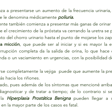
a a presentarse un aumento de la frecuencia urinaria,
se le denomina médicamente 
poliuria.
iente también comienza a presentar más ganas de orinar 
 el crecimiento de la próstata va cerrando la uretra se p
to del chorro urinario hasta el punto de mojarse los zap
la micción
, que puede ser al iniciar y si es mayor la 
errupción completa da la salida de orina, lo que hace 
nda o un vaciamiento en urgencias, con la posibilidad d
se completamente la vejiga  puede que aumente la pres
ás hacia los riñones.
do, pues además de los síntomas que mencioné arriba, 
iagnosticar y de tratar a tiempo; de lo contrario si se
la 
Hiperplasia Prostática Benigna 
pueden llegar a u
n la mayor parte de los casos es fatal.