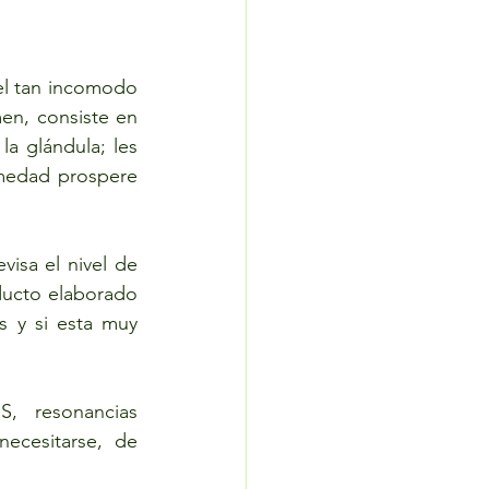
el tan incomodo 
n, consiste en  
a glándula; les 
medad prospere 
isa el nivel de 
ducto elaborado 
 y si esta muy 
, resonancias 
cesitarse, de 