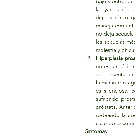
bajo vientre, dif
la eyaculación,
deposición o ga
maneja con antib
no deja secuela
las secuelas má
molestia y dificul
Hiperplasia pro
no es tan fácil;
se presenta en
fulminante o agu
es silenciosa,
sufriendo pros
próstata. Anteri
rodeando la ure
caso de lo contr
Síntomas: