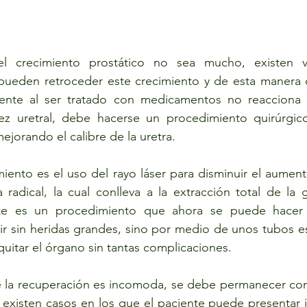
 crecimiento prostático no sea mucho, existen va
eden retroceder este crecimiento y de esta manera d
ciente al ser tratado con medicamentos no reacciona
hez uretral, debe hacerse un procedimiento quirúrgic
ejorando el calibre de la uretra. 
iento es el uso del rayo láser para disminuir el aumen
a radical, la cual conlleva a la extracción total de la g
ste es un procedimiento que ahora se puede hacer
ir sin heridas grandes, sino por medio de unos tubos es
quitar el órgano sin tantas complicaciones.
la recuperación es incomoda, se debe permanecer con
existen casos en los que el paciente puede presentar i