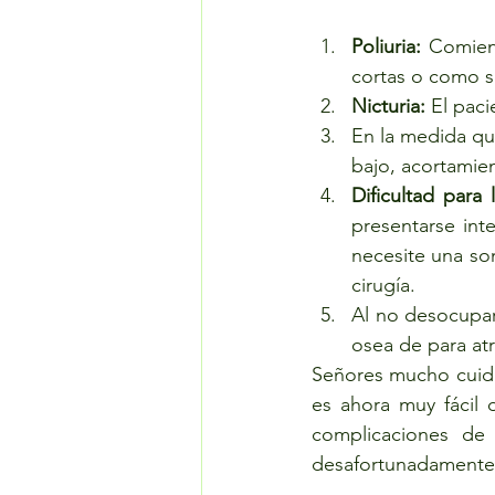
Poliuria: 
Comienz
cortas o como 
Nicturia:
 El pac
En la medida que
bajo, acortamien
Dificultad para 
presentarse int
necesite una so
cirugía. 
Al no desocupar
osea de para atr
Señores mucho cuida
es ahora muy fácil d
complicaciones de 
desafortunadamente e