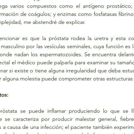
ga varios compuestos como el antígeno prostático; e
rmación de coágulos; y enzimas como fosfatasas fibrinoli
plejidad, me abstendré de explicar. 
cionar es que la próstata rodea la uretra y esta co
masculino por las vesículas seminales, cuya función es la
donde nadan los espermatozoides. Se encuentra delante 
ectal el médico puede palparla para examinar su tamaño 
nar si existe o tiene alguna irregularidad que deba estudi
r alguna molestia puede comprometer otras estructuras 
tos:
róstata se puede inflamar produciendo lo que se llam
se caracteriza por producir malestar general, fiebre
 a causa de una infección; el paciente también experime