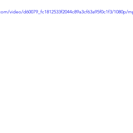
c.com/video/d60079_fc1812533f2044c89a3cf63a95f0c1f3/1080p/m